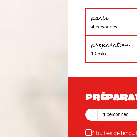
parts
4 personnes
préparation
10 min
Prépara
-
4 personnes
bulbes de fenouil
2