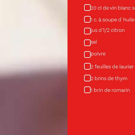
cl de vin blanc 
20
c. à soupe d' huile
1
jus d'1/2 citron
sel
poivre
feuilles de laurier
2
brins de thym
2
brin de romarin
1