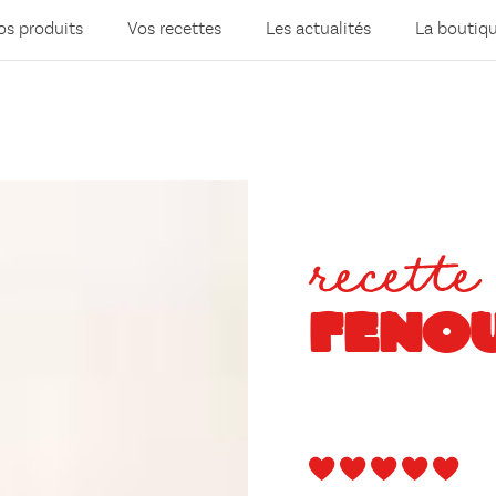
os produits
Vos recettes
Les actualités
La boutiq
recette
FENOU