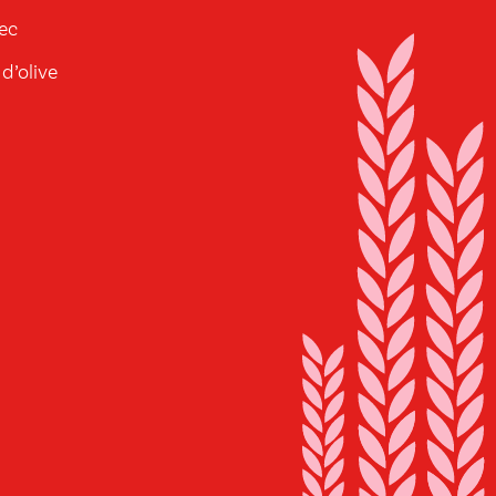
sec
 d’olive