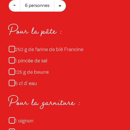
-
+
6 personnes
Pour la pâte :
g de farine de blé Francine
250
pincée de sel
1
g de beurre
125
cl d' eau
5
Pour la garniture :
oignon
1