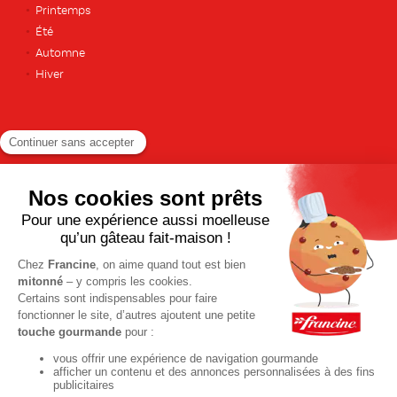
Printemps
Été
Automne
Hiver
TOUTES LES RECETTES
Pour votre santé, pratiquez une activité physique régulière. Plus
d’infos sur
www.mangerbouger.fr