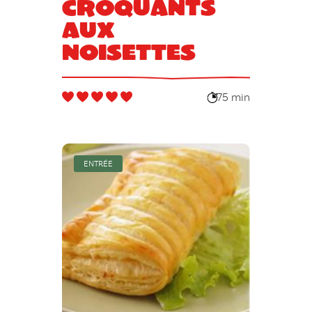
Croquants
aux
noisettes
75 min
ENTRÉE