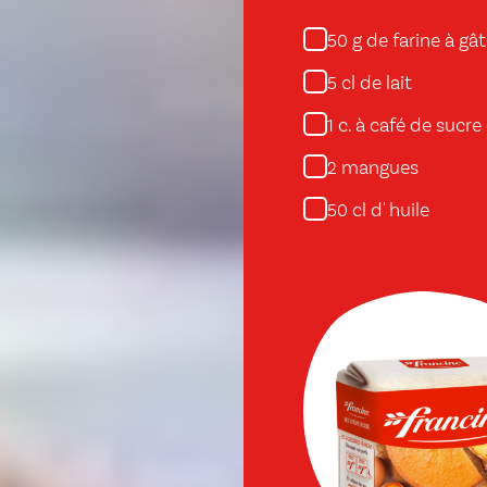
g de farine à gâ
50
cl de lait
5
c. à café de sucr
1
mangues
2
cl d' huile
50