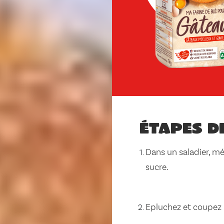
Étapes d
Dans un saladier, mél
sucre.
Epluchez et coupez 