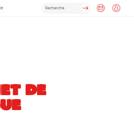
ue
ET DE
UE