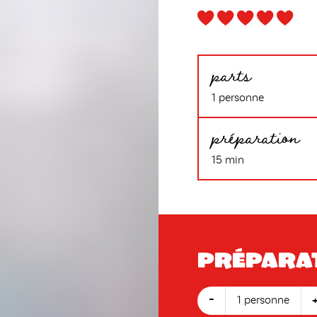
parts
1 personne
préparation
15 min
Prépara
-
1 personne