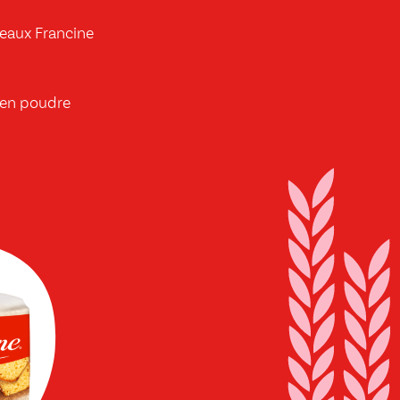
teaux Francine
e en poudre