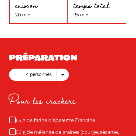
cuisson
temps total
20 min
35 min
Préparation
-
+
4 personnes
Pour les crackers
g de farine d’épeautre Francine
65
g de mélange de graines (courge, sésame,
50