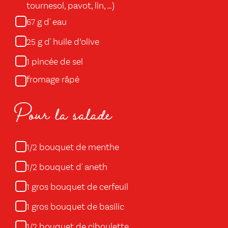
tournesol, pavot, lin, …)
g d' eau
67
g d' huile d’olive
25
pincée de sel
1
fromage râpé
Pour la salade
bouquet de menthe
1/2
bouquet d' aneth
1/2
gros bouquet de cerfeuil
1
gros bouquet de basilic
1
bouquet de ciboulette
1/2