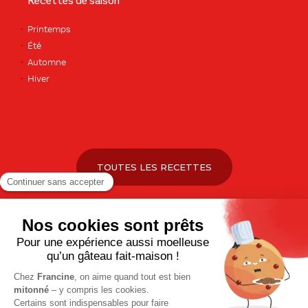
Recettes de saison
Printemps
Été
Automne
Hiver
TOUTES LES RECETTES
Pour votre santé, pratiquez une activité physique régulière. Plus
d’infos sur
www.mangerbouger.fr