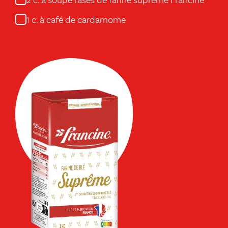
c. à soupe rases de farine suprême Francine
2
c. à café de cardamome
1