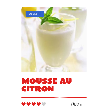
DESSERT
Mousse au
citron
30 min