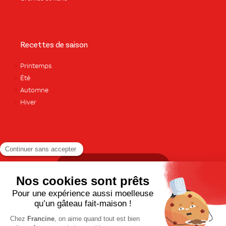
Recettes de saison
Printemps
Été
Automne
Hiver
TOUTES LES RECETTES
Pour votre santé, pratiquez une activité physique régulière. Plus
d’infos sur
www.mangerbouger.fr