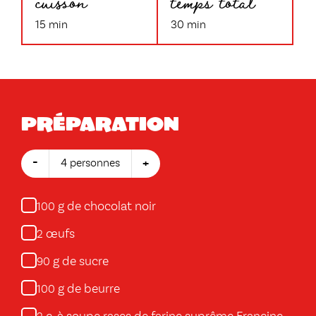
cuisson
temps total
15 min
30 min
Préparation
-
+
4 personnes
g de chocolat noir
100
œufs
2
g de sucre
90
g de beurre
100