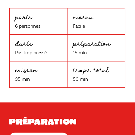
parts
niveau
6 personnes
Facile
durée
préparation
Pas trop pressé
15 min
cuisson
temps total
35 min
50 min
Préparation