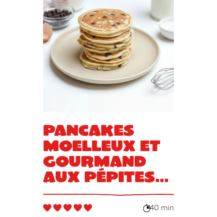
Pancakes
moelleux et
gourmand
aux pépites
de chocolat
40 min