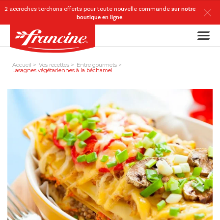
2 accroches torchons
offerts
pour toute nouvelle commande
sur notre
boutique en ligne
.
Accueil
Vos recettes
Entre gourmets
Lasagnes végétariennes à la béchamel