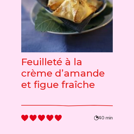
Feuilleté à la
crème d’amande
et figue fraîche
40 min