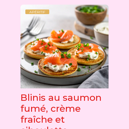
APÉRITIF
Blinis au saumon
fumé, crème
fraîche et