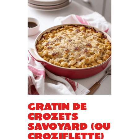
Gratin de
crozets
savoyard (ou
croziflette)