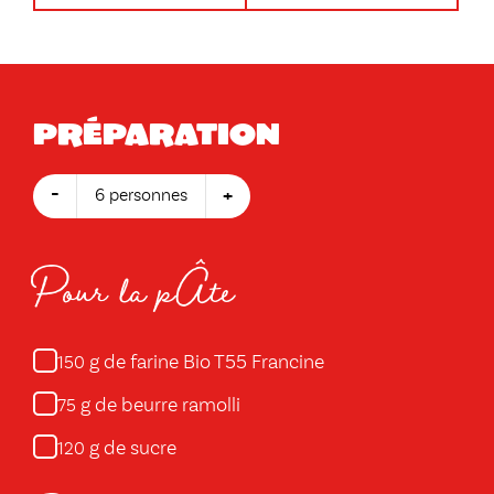
Préparation
-
+
6 personnes
Pour la pÂte
g de farine Bio T55 Francine
150
g de beurre ramolli
75
g de sucre
120