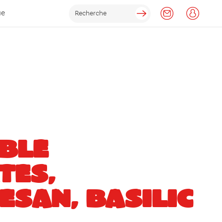
ue
BLE
TES,
SAN, BASILIC