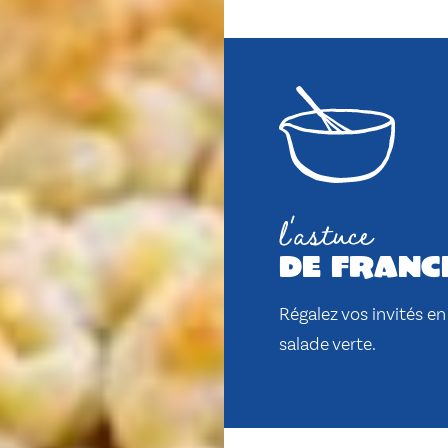
l'astuce
de franc
Régalez vos invités e
salade verte.