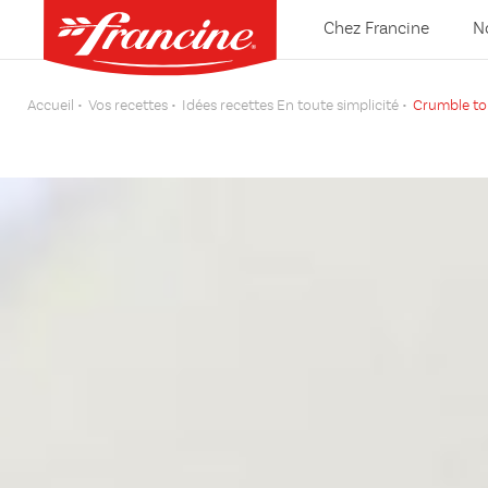
Chez Francine
N
Accueil
Vos recettes
Idées recettes En toute simplicité
Crumble tom