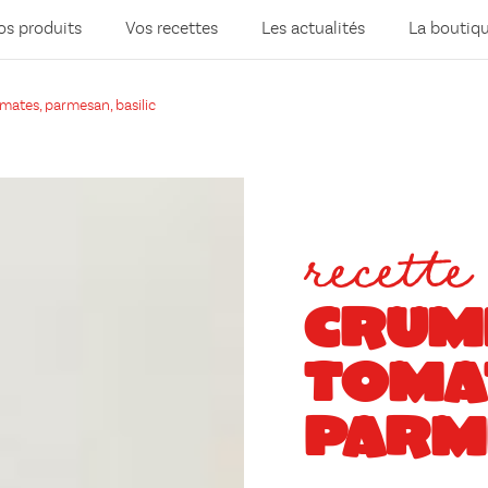
os produits
Vos recettes
Les actualités
La boutiq
ates, parmesan, basilic
recette
CRUM
TOMA
PARME