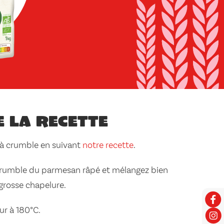
e la recette
 à crumble en suivant
notre recette
.
 crumble du parmesan râpé et mélangez bien
grosse chapelure.
ur à 180°C.