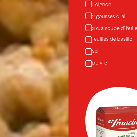
oignon
1
gousses d' ail
2
c. à soupe d' huile
3
feuilles de basilic
sel
poivre