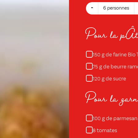
-
6 personnes
Pour la pÂt
g de farine Bio
150
g de beurre ramo
75
g de sucre
120
Pour la garn
g de parmesan
100
tomates
8