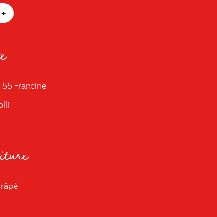
+
e
 T55 Francine
lli
iture
 râpé