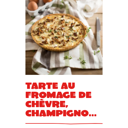
Tarte au
fromage de
chèvre,
champignons
et noix