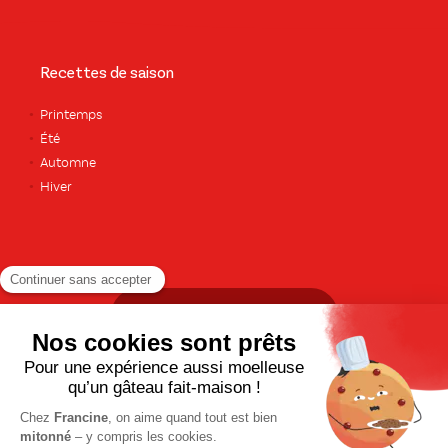
Recettes de saison
Printemps
Été
Automne
Hiver
TOUTES LES RECETTES
Pour votre santé, pratiquez une activité physique régulière. Plus
d’infos sur
www.mangerbouger.fr