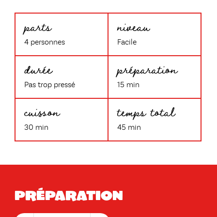
parts
niveau
4 personnes
Facile
durée
préparation
Pas trop pressé
15 min
cuisson
temps total
30 min
45 min
Préparation