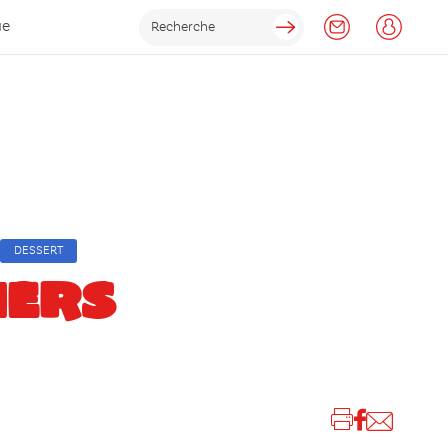
ue
DESSERT
IERS