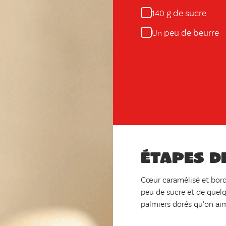
g de sucre
140
peu de beurre
Un
Étapes d
Cœur caramélisé et bords 
peu de sucre et de quelq
palmiers dorés qu’on ai