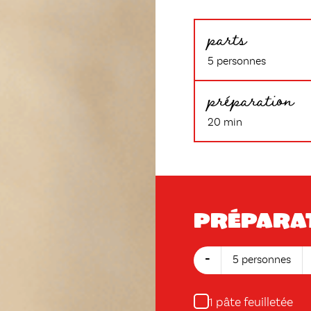
parts
5 personnes
préparation
20 min
Prépara
-
5 personnes
pâte feuilletée
1