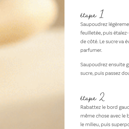
étape 1
Saupoudrez légèrement
feuilletée, puis étale
de côté. Le sucre va é
parfumer.
Saupoudrez ensuite gé
sucre, puis passez dou
étape 2
Rabattez le bord gauch
même chose avec le bo
le milieu, puis super