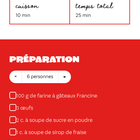
cuisson
temps total
10 min
25 min
Préparation
-
+
6 personnes
g de farine à gâteaux Francine
100
œufs
3
c. à soupe de sucre en poudre
2
c. à soupe de sirop de fraise
1