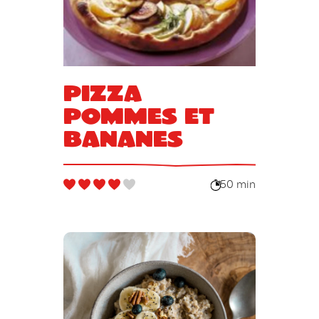
Pizza
pommes et
bananes
50 min