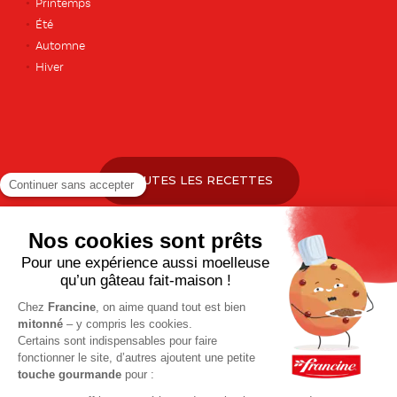
Printemps
Été
Automne
Hiver
TOUTES LES RECETTES
Pour votre santé, pratiquez une activité physique régulière. Plus
d’infos sur
www.mangerbouger.fr