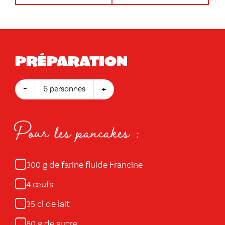
Préparation
-
+
6 personnes
Pour les pancakes :
g de farine fluide Francine
300
œufs
4
cl de lait
35
g de sucre
80