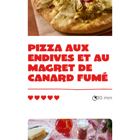
Pizza aux
endives et au
magret de
canard fumé
30 min