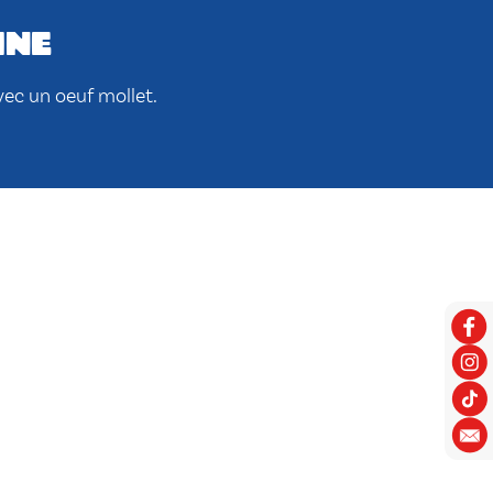
ine
vec un oeuf mollet.