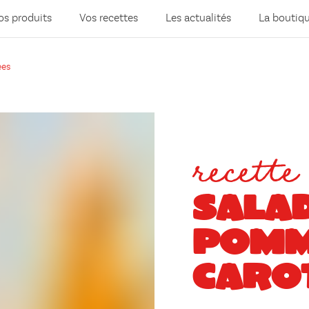
os produits
Vos recettes
Les actualités
La boutiq
ées
recette
SALAD
POMM
CARO