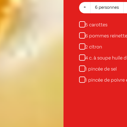
-
6 personnes
carottes
5
pommes reinett
6
citron
2
c. à soupe huile d
4
pincée de sel
1
pincée de poivre 
1