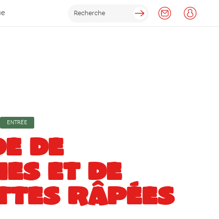
ue
ENTRÉE
E DE
ES ET DE
TTES RÂPÉES