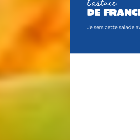
l'astuce
de franc
Je sers cette salade a