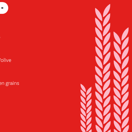
+
e
’olive
en grains