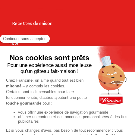
Recettes de saison
Printemps
Été
Automne
Hiver
TOUTES LES RECETTES
Pour votre santé, pratiquez une activité physique régulière. Plus
d’infos sur
www.mangerbouger.fr