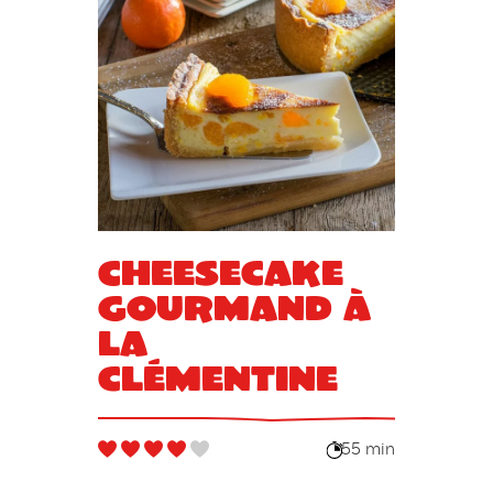
Cheesecake
gourmand à
la
clémentine
55 min