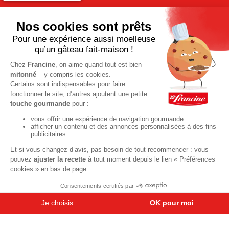
Recettes de saison
Printemps
Été
Automne
Hiver
TOUTES LES RECETTES
Pour votre santé, pratiquez une activité physique régulière. Plus
d’infos sur
www.mangerbouger.fr