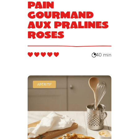
Pain
gourmand
aux pralines
roses
40 min
APÉRITIF