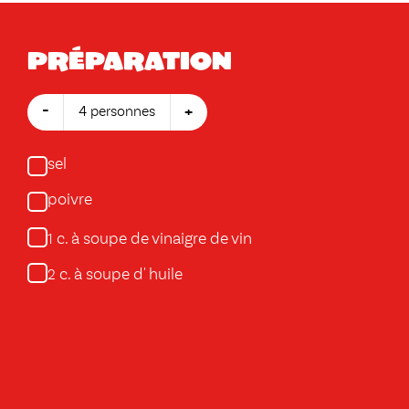
Préparation
-
+
4 personnes
sel
poivre
c. à soupe de vinaigre de vin
1
c. à soupe d' huile
2