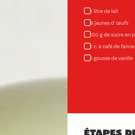
litre de lait
1
jaunes d' œufs
6
g de sucre en 
100
c. à café de farine
1
gousse de vanille
1
Étapes d