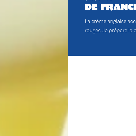
de franc
La crème anglaise ac
rouges. Je prépare la c