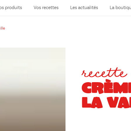
os produits
Vos recettes
Les actualités
La boutiq
lle
recette
CRÈME
LA VA