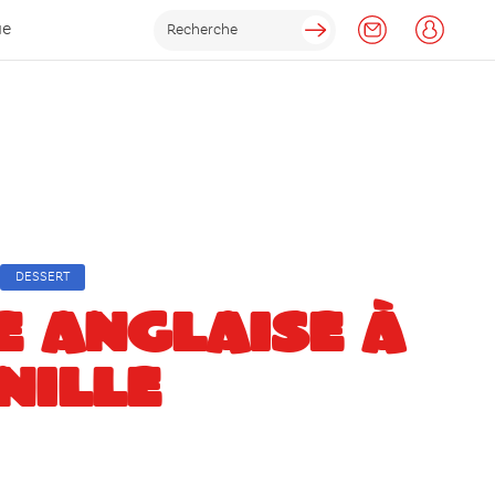
ue
DESSERT
 ANGLAISE À
NILLE