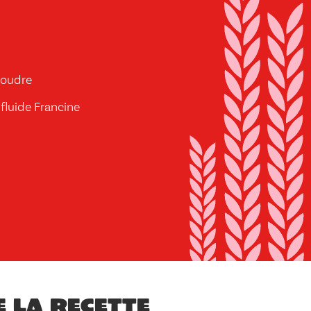
poudre
 fluide Francine
e la recette