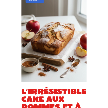
DESSERT
L’irrésistible
cake aux
pommes et à