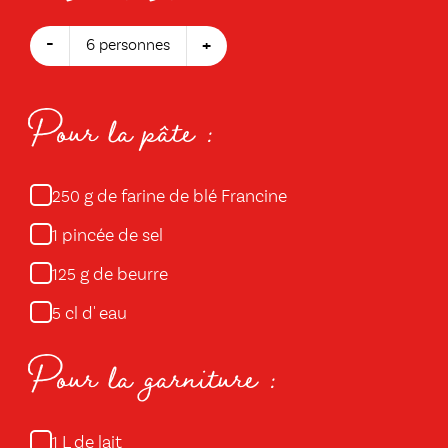
-
+
6 personnes
Pour la pâte :
g de farine de blé Francine
250
pincée de sel
1
g de beurre
125
cl d' eau
5
Pour la garniture :
L de lait
1