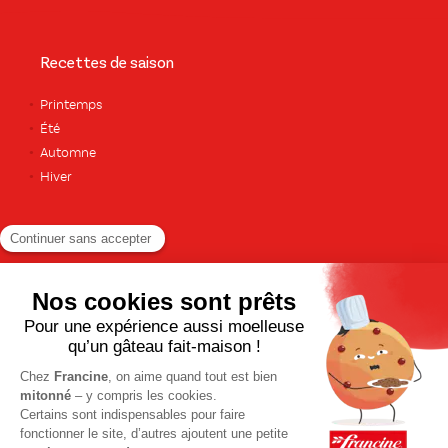
Recettes de saison
Printemps
Été
Automne
Hiver
TOUTES LES RECETTES
Pour votre santé, pratiquez une activité physique régulière. Plus
d’infos sur
www.mangerbouger.fr