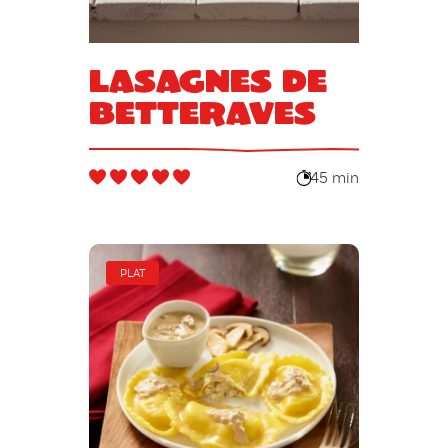
Lasagnes de
betteraves
45 min
PLAT