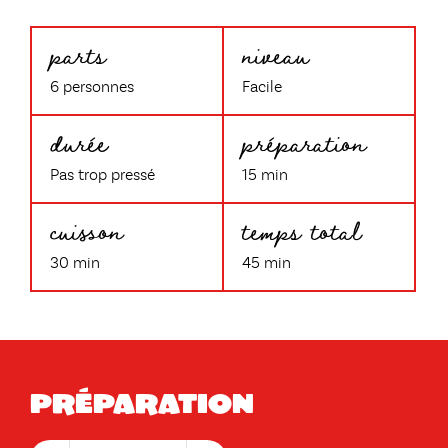
parts
niveau
6 personnes
Facile
durée
préparation
Pas trop pressé
15 min
cuisson
temps total
30 min
45 min
Préparation