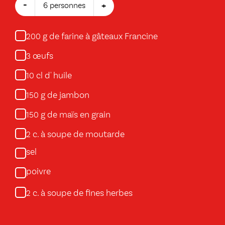
-
+
6 personnes
g de farine à gâteaux Francine
200
œufs
3
cl d' huile
10
g de jambon
150
g de maïs en grain
150
c. à soupe de moutarde
2
sel
poivre
c. à soupe de fines herbes
2