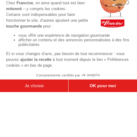
À base de fruits
Crèmes et flans
Recettes de saison
Printemps
Été
Automne
Hiver
TOUTES LES RECETTES