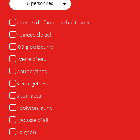
-
+
6 personnes
verres de farine de blé Francine
2
pincée de sel
1
g de beurre
100
verre d' eau
1
aubergines
2
courgettes
3
tomates
3
poivron jaune
1
gousse d' ail
1
oignon
1