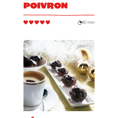
poivron
40 min