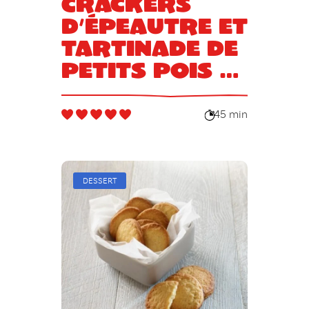
Crackers
d’épeautre et
tartinade de
petits pois à
la menthe
45 min
DESSERT