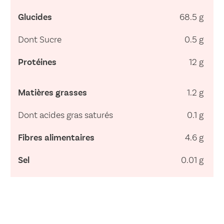
Glucides
68.5 g
Dont Sucre
0.5 g
Protéines
12 g
Matières grasses
1.2 g
Dont acides gras saturés
0.1 g
Fibres alimentaires
4.6 g
Sel
0.01 g