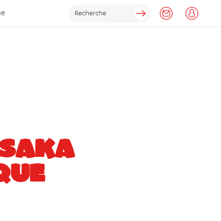
ue
SAKA
QUE