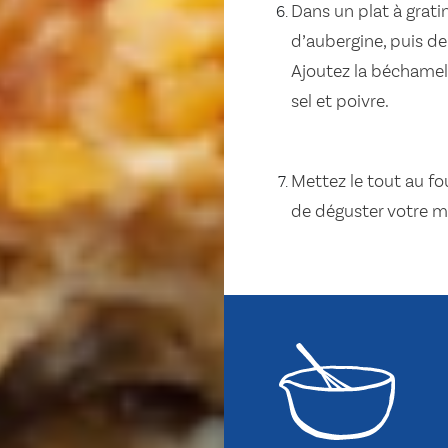
Dans un plat à grat
d’aubergine, puis de
Ajoutez la béchamel
sel et poivre.
Mettez le tout au f
de déguster votre m