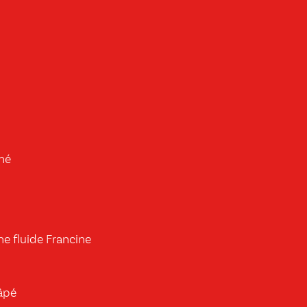
hé
ne fluide Francine
âpé