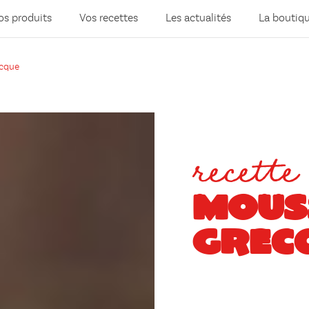
os produits
Vos recettes
Les actualités
La boutiq
cque
recette
MOUS
GREC