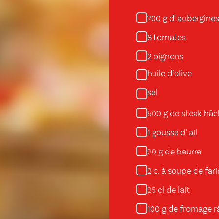
g d' aubergines
700
tomates
8
oignons
2
huile d’olive
sel
g de steak hâc
500
gousse d' ail
1
g de beurre
20
c. à soupe de fari
2
cl de lait
25
g de fromage r
100