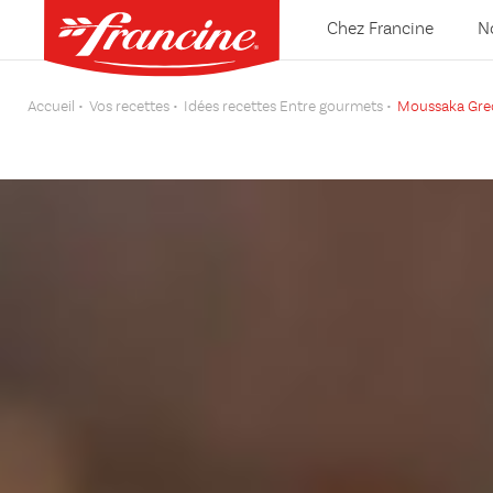
Chez Francine
N
Accueil
Vos recettes
Idées recettes Entre gourmets
Moussaka Gre