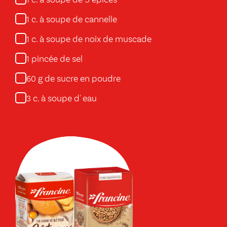
c. à soupe de 5 épices
1
c. à soupe de cannelle
1
c. à soupe de noix de muscade
1
pincée de sel
1
g de sucre en poudre
60
c. à soupe d' eau
3