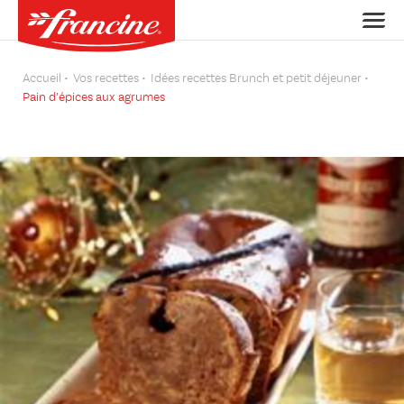
Accueil
Vos recettes
Idées recettes Brunch et petit déjeuner
Pain d’épices aux agrumes