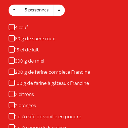
-
+
5 personnes
œuf
4
g de sucre roux
60
cl de lait
15
g de miel
300
g de farine complète Francine
200
g de farine à gâteaux Francine
100
citrons
2
oranges
2
c. à café de vanille en poudre
1