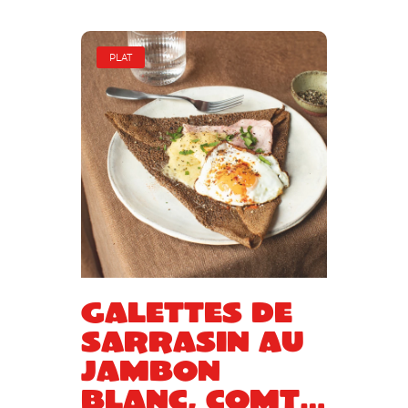
PLAT
Galettes de
sarrasin au
jambon
blanc, Comté