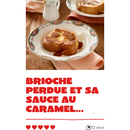
Brioche
perdue et sa
sauce au
caramel
beurre salé
70 min