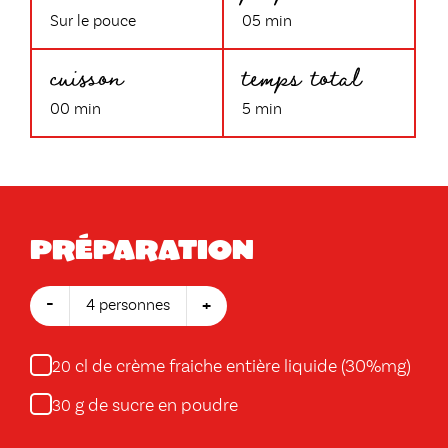
Sur le pouce
05 min
cuisson
temps total
00 min
5 min
Préparation
-
+
4 personnes
cl de crème fraiche entière liquide (30%mg)
20
g de sucre en poudre
30