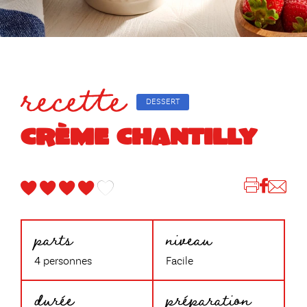
recette
DESSERT
CRÈME CHANTILLY
parts
niveau
4 personnes
Facile
durée
préparation