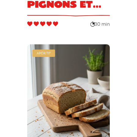
pignons et
parmesan
30 min
APÉRITIF