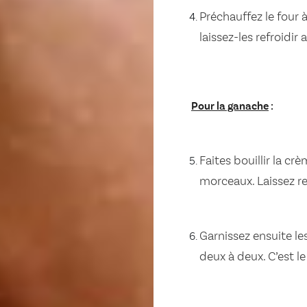
Préchauffez le four 
laissez-les refroidir 
Pour la ganache
:
Faites bouillir la cr
morceaux. Laissez ref
Garnissez ensuite l
deux à deux. C’est 