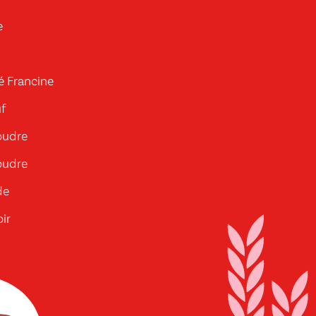
e
é Francine
f
oudre
oudre
de
ir