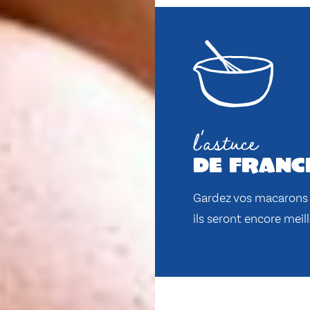
l'astuce
de franc
Gardez vos macarons a
ils seront encore meill