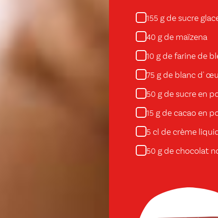
g de sucre glac
155
g de maïzena
40
g de farine de bl
10
g de blanc d' œu
75
g de sucre en p
50
g de cacao en p
15
cl de crème liqui
5
g de chocolat no
50