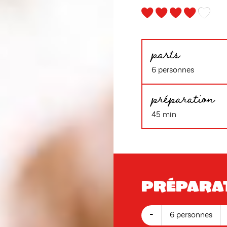
parts
6 personnes
préparation
45 min
Prépara
-
6 personnes