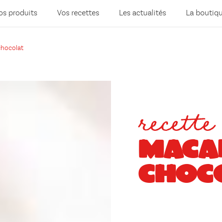
os produits
Vos recettes
Les actualités
La boutiq
chocolat
recette
MACA
CHOC