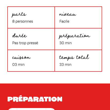
parts
niveau
8 personnes
Facile
durée
préparation
Pas trop pressé
30 min
cuisson
temps total
03 min
33 min
Préparation