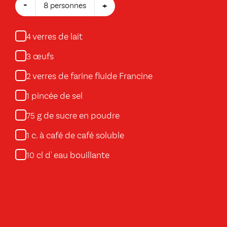
-
+
8 personnes
verres de lait
4
œufs
3
verres de farine fluide Francine
2
pincée de sel
1
g de sucre en poudre
75
c. à café de café soluble
1
cl d' eau bouillante
10