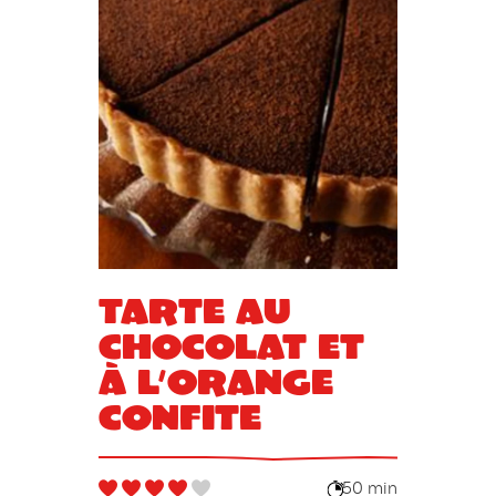
Tarte au
chocolat et
à l’orange
confite
50 min