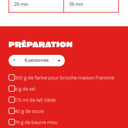
25 min
35 min
Préparation
-
+
8 personnes
g de farine pour brioche maison Francine
350
g de sel
8
ml de lait tiède
175
g de sucre
40
g de beurre mou
75