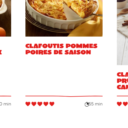
Clafoutis pommes
x
poires de saison
Cl
pr
ca
0 min
55 min