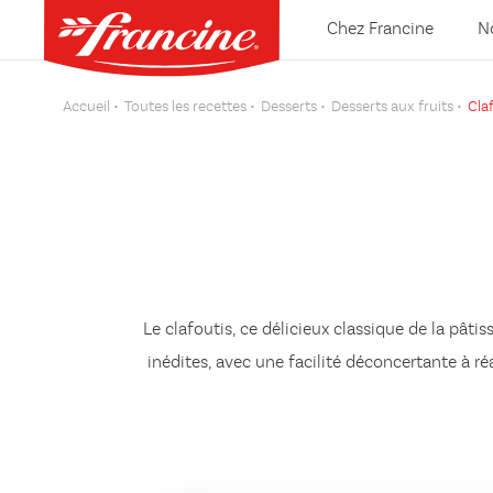
Chez Francine
N
Accueil
Toutes les recettes
Desserts
Desserts aux fruits
Cla
Le
clafoutis
, ce délicieux classique de la pâti
inédites, avec une facilité déconcertante à r