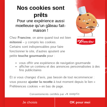
NOUS C
Cuisinez toutes vos envi
salées en toute simplicité