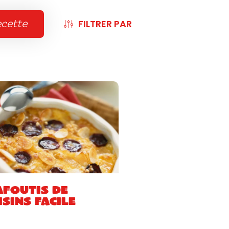
FILTRER PAR
ecette
afoutis de
isins facile