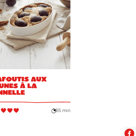
afoutis aux
unes à la
nnelle
65 min