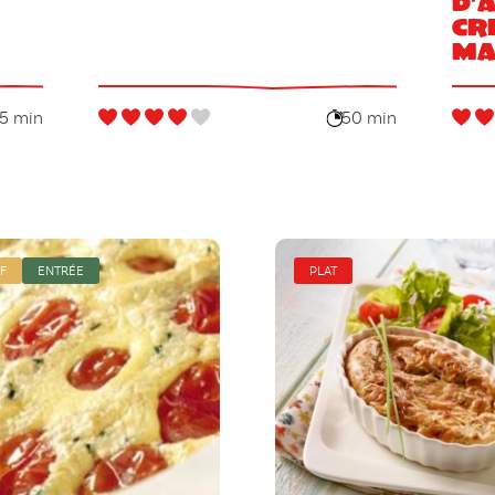
d’
cr
ma
pa
5 min
50 min
F
ENTRÉE
PLAT