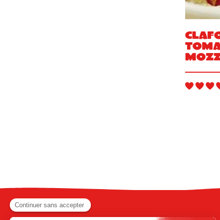
Clafo
tomat
Mozz