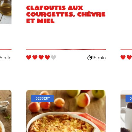
Clafoutis aux
courgettes, chèvre
et miel
5 min
45 min
DESSERT
D