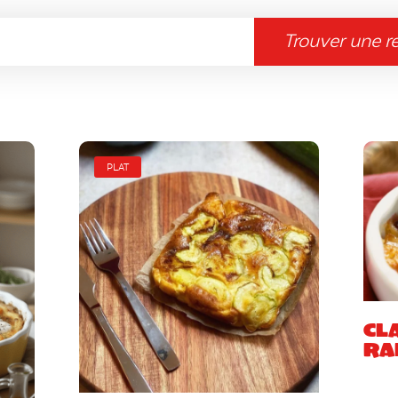
Trouver une r
PLAT
Cl
ra