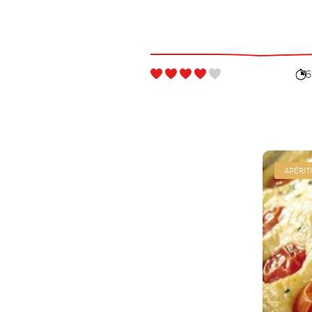
6
APÉRITI