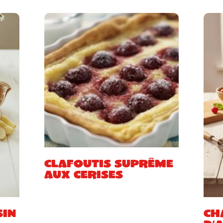
Clafoutis suprême
aux cerises
sin
Ch