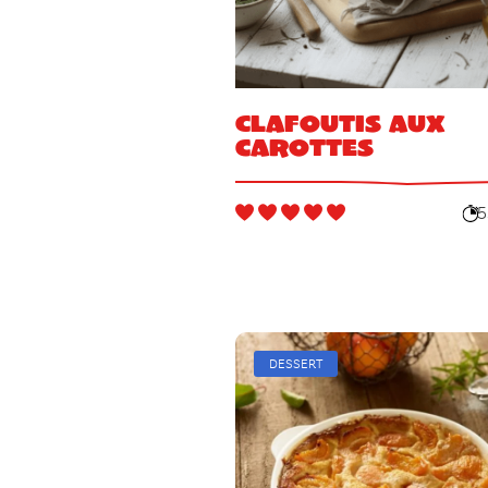
Clafoutis aux
carottes
5
DESSERT