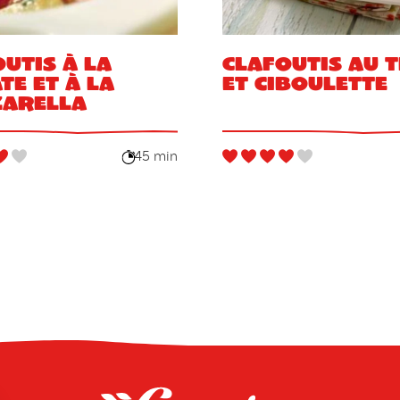
utis à la
Clafoutis au 
e et à la
et ciboulette
arella
45 min