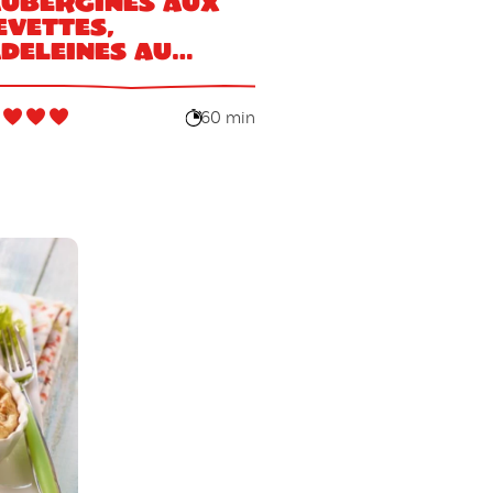
aubergines aux
evettes,
deleines au
rmesan
60 min