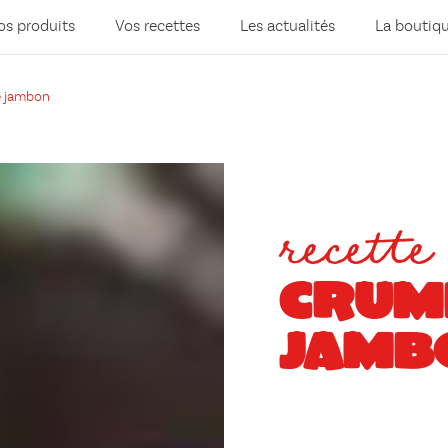
os produits
Vos recettes
Les actualités
La boutiq
e jambon
recette
CRUM
JAMB