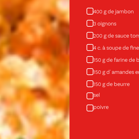
g de jambon
400
oignons
3
g de sauce to
200
c. à soupe de fin
4
g de farine de 
150
g d' amandes e
150
g de beurre
150
sel
poivre