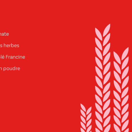
mate
es herbes
blé Francine
n poudre