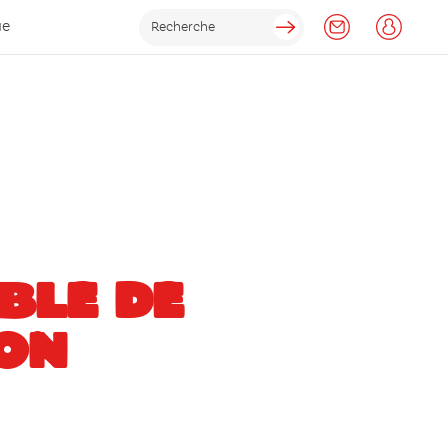
ue
BLE DE
ON