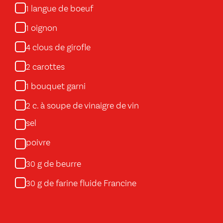
langue de boeuf
1
oignon
1
clous de girofle
4
carottes
2
bouquet garni
1
c. à soupe de vinaigre de vin
2
sel
poivre
g de beurre
30
g de farine fluide Francine
30