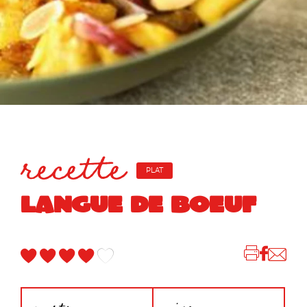
recette
PLAT
LANGUE DE BOEUF
parts
niveau