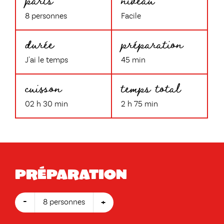
8 personnes
Facile
durée
préparation
J'ai le temps
45 min
cuisson
temps total
02 h 30 min
2 h 75 min
Préparation
-
+
8 personnes