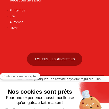
Recettes de saison
Printemps
Été
Automne
Hiver
TOUTES LES RECETTES
Pour votre santé, pratiquez une activité physique régulière. Plus
d’infos sur
www.mangerbouger.fr