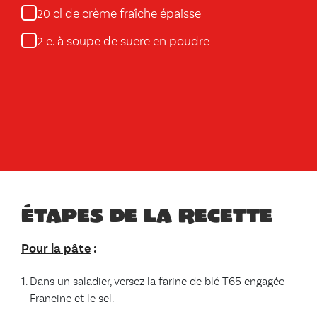
cl de crème fraîche épaisse
20
c. à soupe de sucre en poudre
2
Étapes de la recette
Pour la pâte
:
Dans un saladier, versez la farine de blé T65 engagée
Francine et le sel.