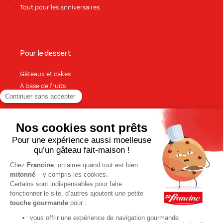
Tout pour les anniversaires
Pour le dessert
Gâteaux et cakes
À base de fruits
Crèmes et flans
Recettes de saison
Printemps
Été
Automne
Hiver