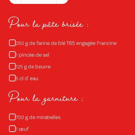
Pour la pâte brisée :
g de farine de blé T65 engagée Francine
250
pincée de sel
1
g de beurre
125
cl d' eau
5
Pour la garniture :
g de mirabelles
700
œuf
1