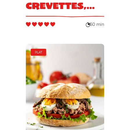
crevettes,
madeleines
au parmesan
60 min
PLAT