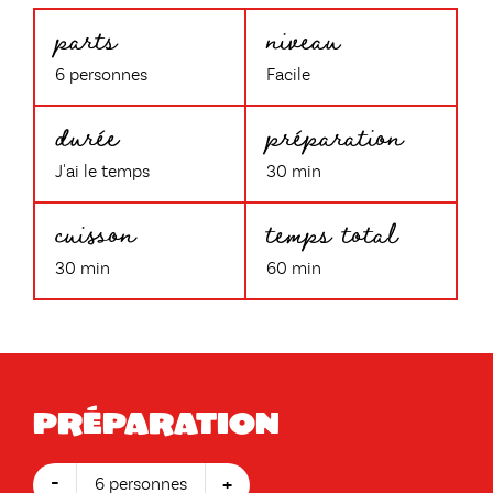
parts
niveau
6 personnes
Facile
durée
préparation
J'ai le temps
30 min
cuisson
temps total
30 min
60 min
Préparation
-
+
6 personnes