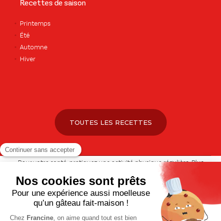
Recettes de saison
Printemps
Été
Automne
Hiver
TOUTES LES RECETTES
Pour votre santé, pratiquez une activité physique régulière. Plus
d’infos sur
www.mangerbouger.fr