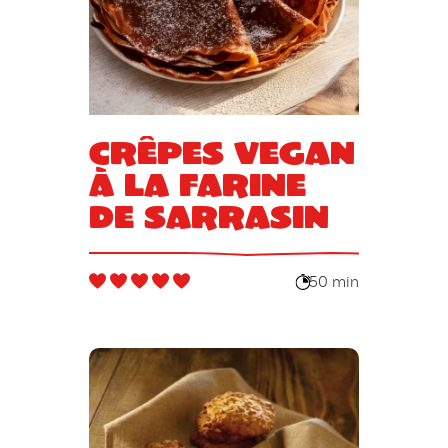
Crêpes vegan
à la farine
de sarrasin
50 min