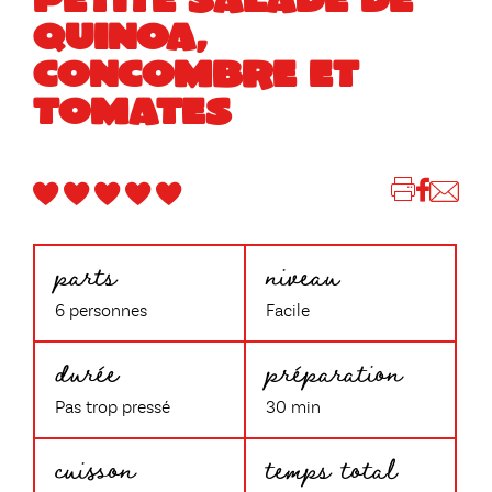
QUINOA,
CONCOMBRE ET
TOMATES
parts
niveau
6 personnes
Facile
durée
préparation
Pas trop pressé
30 min
cuisson
temps total