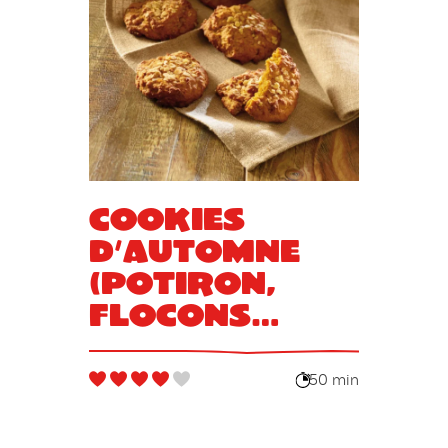
Cookies
d’automne
(potiron,
flocons
d’avoine)
50 min