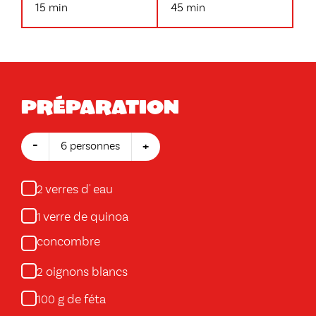
15 min
45 min
Préparation
-
+
6 personnes
verres d' eau
2
verre de quinoa
1
concombre
oignons blancs
2
g de féta
100