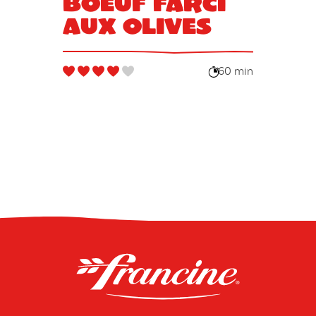
boeuf farci
aux olives
60 min