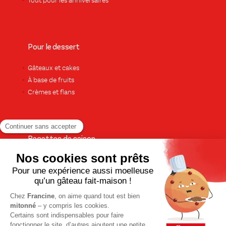
Tout pour les anniversaires
Pour le dessert
Gâteaux et cakes
À base de fruits
Crèmes et flans
Recettes de saison
Printemps
Été
Automne
Hiver