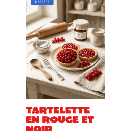
DESSERT
Tartelette
en rouge et
noir