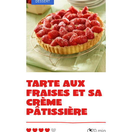
DESSERT
Tarte aux
fraises et sa
crème
pâtissière
70 min