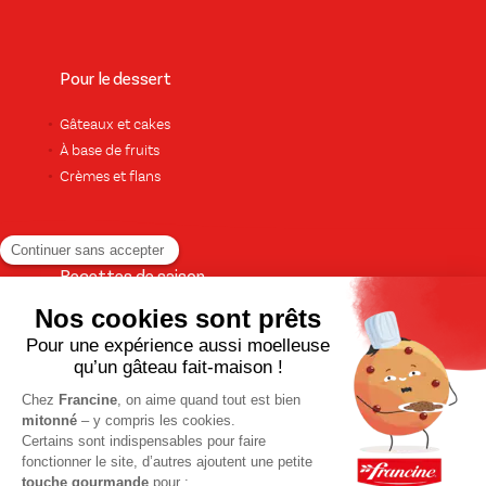
Pour le dessert
Gâteaux et cakes
À base de fruits
Crèmes et flans
Recettes de saison
Printemps
Été
Automne
Hiver