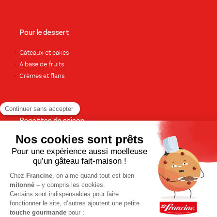
Pour le dessert
Gâteaux et cakes
À base de fruits
Crèmes et flans
Recettes de saison
Printemps
Été
Automne
Hiver