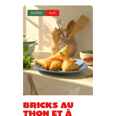
ENTRÉE
PLAT
Bricks au
thon et à