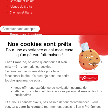
Gâteaux et cakes
À base de fruits
Crèmes et flans
Recettes de saison
Printemps
Été
Automne
Hiver
TOUTES LES RECETTES