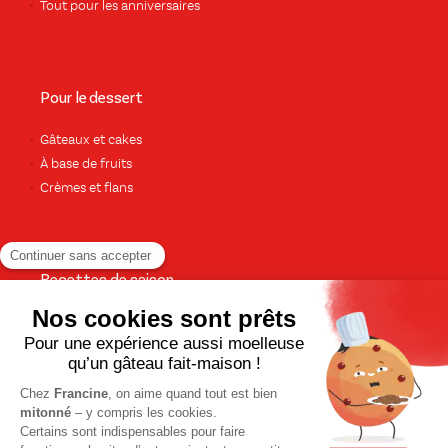
Tout pour les anniversaires
Pour le dessert
Gâteaux et cakes
À base de fruits
Crèmes et flans
Recettes de saison
Printemps
Été
Automne
Hiver