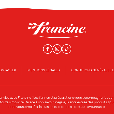
ONTACTER
MENTIONS LÉGALES
CONDITIONS GÉNÉRALES D
 envies avec
Francine
! Les
farines
et
préparations
vous accompagnent pour ré
 toute simplicité ! Grâce à son savoir inégalé, Francine crée des produits go
pour vous simplifier la cuisine et créer des
recettes
savoureuses.