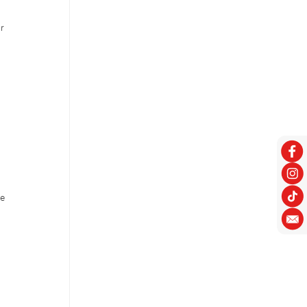
ar
u
re