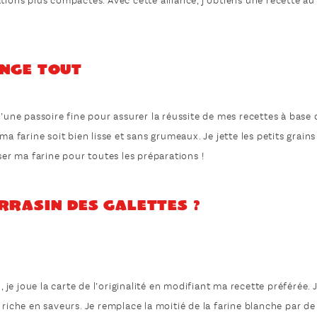
tions plus compactes. Avec cette alliance, j’obtiens une recette au
ange tout
d’une passoire fine pour assurer la réussite de mes recettes à base 
ma farine soit bien lisse et sans grumeaux. Je jette les petits grains
ser ma farine pour toutes les préparations !
arrasin des galettes ?
e joue la carte de l’originalité en modifiant ma recette préférée. J
riche en saveurs. Je remplace la moitié de la farine blanche par de