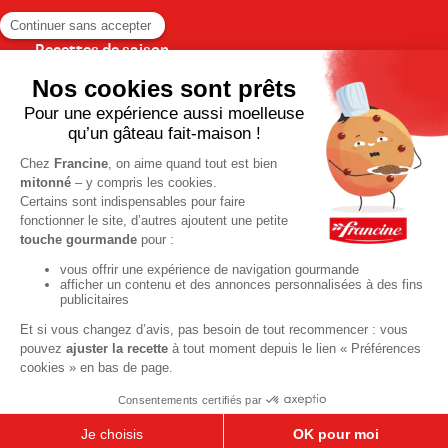
Recettes de saison
Printemps
Été
Automne
Hiver
TOUTES LES RECETTES
Pour votre santé, pratiquez une activité physique régulière. Plus
d’infos sur
www.mangerbouger.fr
M'inscrire à
la Newsletter